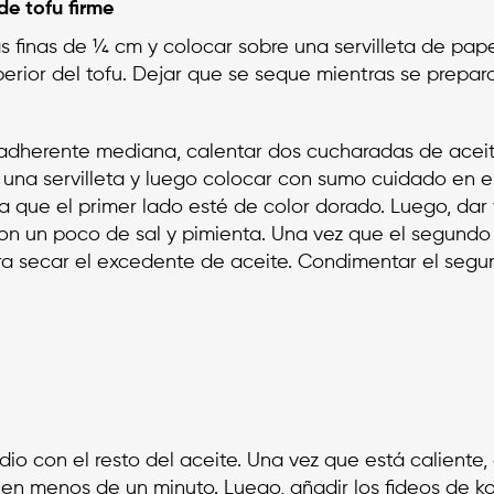
de tofu firme
s finas de ¼ cm y colocar sobre una servilleta de pap
ior del tofu. Dejar que se seque mientras se prepara 
ntiadherente mediana, calentar dos cucharadas de ace
 una servilleta y luego colocar con sumo cuidado en e
ta que el primer lado esté de color dorado. Luego, da
n un poco de sal y pimienta. Una vez que el segundo la
ra secar el excedente de aceite. Condimentar el segun
io con el resto del aceite. Una vez que está caliente, 
n menos de un minuto. Luego, añadir los fideos de ko